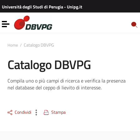
Vai ai contenuti
Università degli Studi di Perugia - Unipg.it
Vai al menu di navigazione
Vai al footer
Toggle navigation
Catalogo DBVPG
Home
/
Catalogo DBVPG
Compila uno o più campi di ricerca e verifica la presenza
nel database del ceppo di lievito di interesse.
Condividi
Stampa