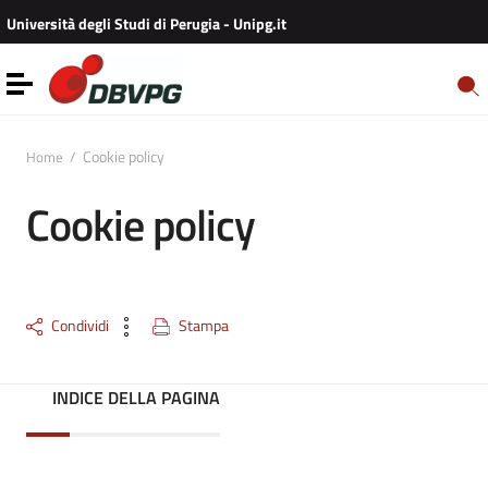
Vai ai contenuti
Università degli Studi di Perugia - Unipg.it
Vai al menu di navigazione
Vai al footer
Toggle navigation
Cookie policy
Home
/
Cookie policy
Condividi
Stampa
INDICE DELLA PAGINA