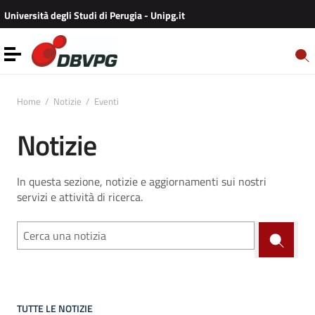
Vai ai contenuti
Università degli Studi di Perugia - Unipg.it
Vai al menu di navigazione
Vai al footer
Toggle navigation
Home
/
Notizie
/
Eventi
Notizie
In questa sezione, notizie e aggiornamenti sui nostri
servizi e attività di ricerca.
TUTTE LE NOTIZIE