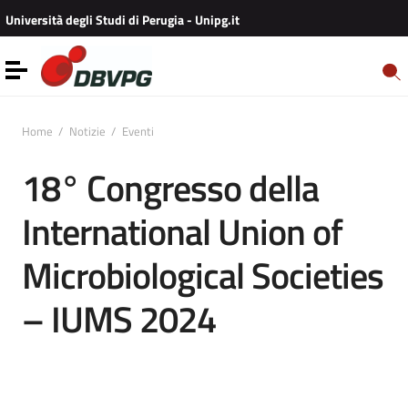
Vai ai contenuti
Università degli Studi di Perugia - Unipg.it
Vai al menu di navigazione
Vai al footer
Toggle navigation
Home
/
Notizie
/
Eventi
18° Congresso della
International Union of
Microbiological Societies
– IUMS 2024