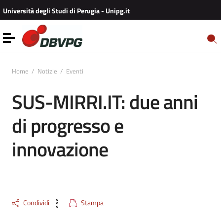
Vai ai contenuti
Università degli Studi di Perugia - Unipg.it
Vai al menu di navigazione
Vai al footer
Toggle navigation
Home
/
Notizie
/
Eventi
SUS-MIRRI.IT: due anni
di progresso e
innovazione
Condividi
Stampa